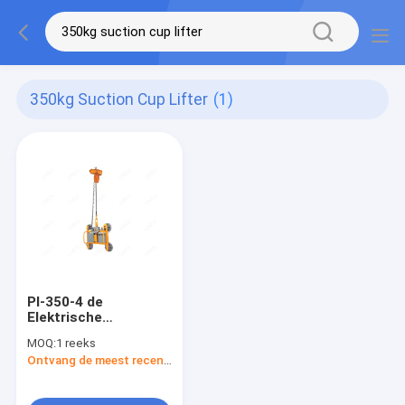
350kg Suction Cup Lifter
(1)
Pl-350-4 de
Elektrische
Vacuümzuignappen
MOQ:
1 reeks
van het
Ontvang de meest recente Prijs
zuignapheftoestel
90º voor Glas