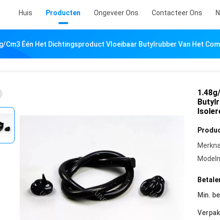
Huis
Producten
Ongeveer Ons
Contacteer Ons
N
g/Cm3 Één Het Dichtingsproduct Vloeibaar Butylrubber Van Het Com
1.48g
Butyl
Isoler
Produc
Merkn
Model
Betale
Min. be
Verpak