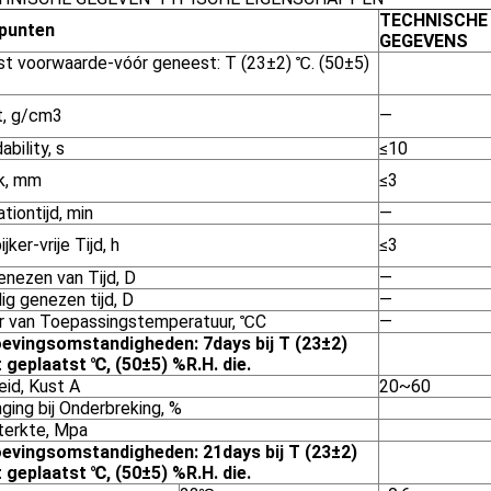
TECHNISCHE
punten
GEGEVENS
st voorwaarde-vóór geneest: T (23±2) ℃. (50±5)
t, g/cm3
—
ability, s
≤10
k, mm
≤3
tiontijd, min
—
jker-vrije Tijd, h
≤3
enezen van Tijd, D
—
ig genezen tijd, D
—
r van Toepassingstemperatuur, ℃C
—
evingsomstandigheden: 7days bij T (23±2)
 geplaatst ℃, (50±5) %R.H. die.
eid, Kust A
20~60
ging bij Onderbreking, %
terkte, Mpa
evingsomstandigheden: 21days bij T (23±2)
 geplaatst ℃, (50±5) %R.H. die.