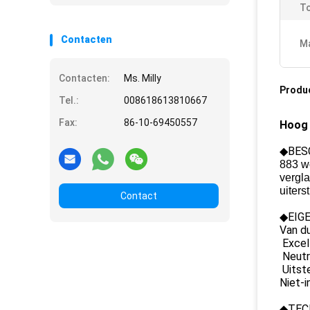
To
Contacten
Ma
Contacten:
Ms. Milly
Produ
Tel.:
008618613810667
Fax:
86-10-69450557
Hoog 
◆
BES
883 wo
vergla
uiters
Contact
◆
EIG
Van du
Excell
Neutr
Uitst
Niet-i
◆TEC