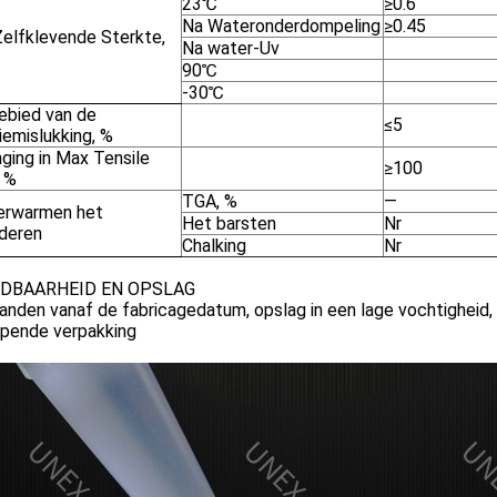
23℃
≥0.6
Na Wateronderdompeling
≥0.45
Zelfklevende Sterkte,
Na water-Uv
90℃
-30℃
ebied van de
≤5
iemislukking, %
ging in Max Tensile
≥100
 %
TGA, %
—
erwarmen het
Het barsten
Nr
deren
Chalking
Nr
DBAARHEID EN OPSLAG
nden vanaf de fabricagedatum, opslag in een lage vochtigheid, 
pende verpakking