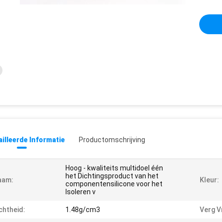
illeerde Informatie
Productomschrijving
Hoog - kwaliteits multidoel één
het Dichtingsproduct van het
aam:
Kleur:
componentensilicone voor het
Isoleren v
chtheid:
1.48g/cm3
Verg Vr