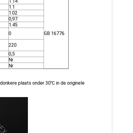
1.14
1.1
1.02
0,97
1.45
0
GB 16776
220
0,5
Nr
Nr
donkere plaats onder 30℃ in de originele