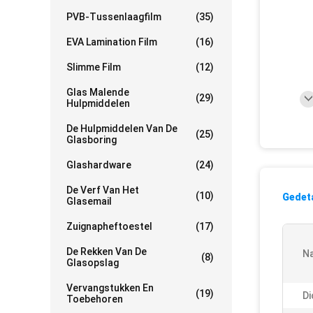
PVB-Tussenlaagfilm
(35)
EVA Lamination Film
(16)
Slimme Film
(12)
Glas Malende
(29)
Hulpmiddelen
De Hulpmiddelen Van De
(25)
Glasboring
Glashardware
(24)
De Verf Van Het
(10)
Gedeta
Glasemail
Zuignapheftoestel
(17)
De Rekken Van De
N
(8)
Glasopslag
Vervangstukken En
(19)
Di
Toebehoren