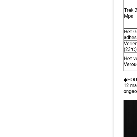
Trek 
Mpa
Het G
adhes
Verlen
(23℃)
Het v
Verou
◆
HOU
12 maa
ongeo