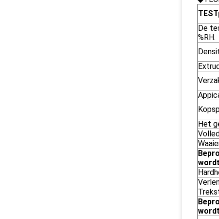
TEST
De te
%RH.
Densi
Extrud
Verza
Appica
Kopspi
Het g
Volled
Waaie
Bepro
wordt
Hardh
Verlen
Treks
Bepro
wordt