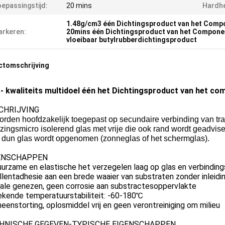
epassingstijd:
20 mins
Hardhe
1.48g/cm3 één Dichtingsproduct van het Comp
rkeren:
20mins één Dichtingsproduct van het Compone
vloeibaar butylrubberdichtingsproduct
ctomschrijving
- kwaliteits multidoel één het Dichtingsproduct van het co
CHRIJVING
rden hoofdzakelijk toegepast op secundaire verbinding van tra
zingsmicro isolerend glas met vrije die ook rand wordt geadvise
t dun glas wordt opgenomen (zonneglas of het schermglas).
ENSCHAPPEN
urzame en elastische het verzegelen laag op glas en verbindin
lentadhesie aan een brede waaier van substraten zonder inleidi
ale genezen, geen corrosie aan substractesoppervlakte
ekende temperatuurstabiliteit: -60-180℃
neenstorting, oplosmiddel vrij en geen verontreiniging om milieu
HNISCHE GEGEVEN-TYPISCHE EIGENSCHAPPEN