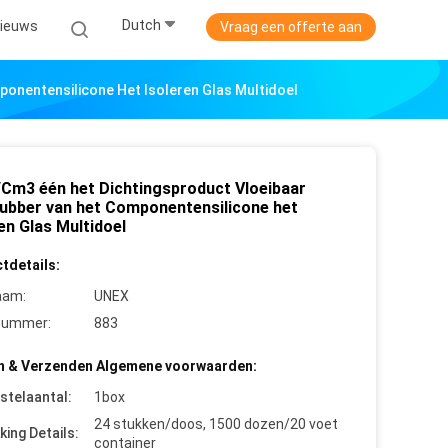
Dutch
ieuws
Vraag een offerte aan
ponentensilicone Het Isoleren Glas Multidoel
/Cm3 één het Dichtingsproduct Vloeibaar
rubber van het Componentensilicone het
en Glas Multidoel
tdetails:
aam:
UNEX
nummer:
883
n & Verzenden Algemene voorwaarden:
stelaantal:
1box
24 stukken/doos, 1500 dozen/20 voet
king Details:
container