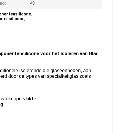
id:
48
onentensilicone
,
ntensilicone
,
mponentensilicone voor het Isoleren van Glas
ditionele isolerende die glaseenheden, aan
erd door de types van specialiteitglas zoals
gsstukoppervlakte
ng