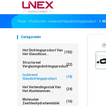
Thuis
Producten
Isolerend Glasdichtingsproduct
1.48
Catagorieën
Het Dichtingsproduct Van
(102)
Het Glassilicon...
Structureel
(22)
Verglazingsdichtingsproduct
Isolerend
(18)
Glasdichtingsproduct
Het Verbindingsstuk Van
(24)
Het Aluminiumven...
Moleculair
(16)
Zeefdeshydratiemiddel