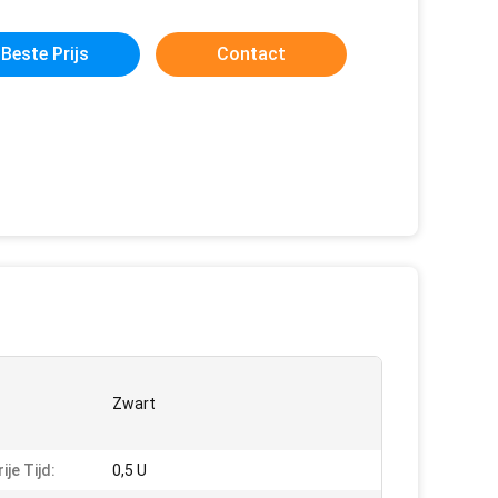
Beste Prijs
Contact
Zwart
ije Tijd:
0,5 U