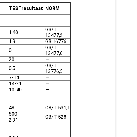
TESTresultaat
NORM
GB/T
1.48
13477,2
1.9
GB 16776
GB/T
0
13477,6
20
—
GB/T
0,5
13776,5
7-14
—
14-21
—
10-40
—
48
GB/T 531,1
500
GB/T 528
2.31