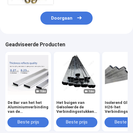
Vensterbloem
Doorgaan
Geadviseerde Producten
De Bar van het het
Het buigen van
Isolerend Glas
Aluminiumverbindingsstuk
Geïsoleerde de
H26-het
van de
Verbindingsstukkendeuren
Verbindingsst
vensterhardware
6A 27A van het
het
voor het Isoleren van
Glasraamkozijn
Aluminiumven
Beste prijs
Beste prijs
Beste pri
Glas