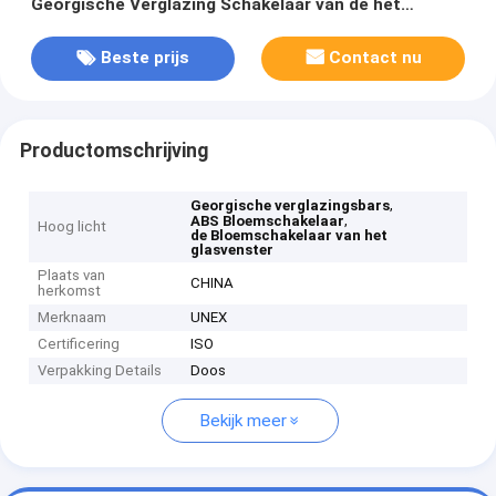
Georgische Verglazing Schakelaar van de het
Vensterbloem
Beste prijs
Contact nu
Productomschrijving
,
Georgische verglazingsbars
,
ABS Bloemschakelaar
Hoog licht
de Bloemschakelaar van het
glasvenster
Plaats van
CHINA
herkomst
Merknaam
UNEX
Certificering
ISO
Verpakking Details
Doos
Bekijk meer