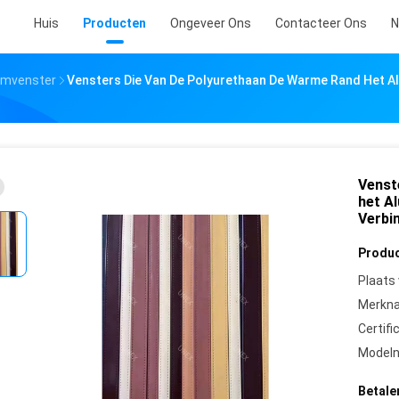
Huis
Producten
Ongeveer Ons
Contacteer Ons
N
iumvenster
Vensters Die Van De Polyurethaan De Warme Rand Het A
Venst
het A
Verbi
Produc
Plaats
Merkn
Certifi
Model
Betale