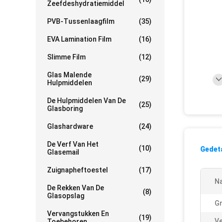
Zeefdeshydratiemiddel
PVB-Tussenlaagfilm
(35)
EVA Lamination Film
(16)
Slimme Film
(12)
Glas Malende
(29)
Hulpmiddelen
De Hulpmiddelen Van De
(25)
Glasboring
Glashardware
(24)
De Verf Van Het
(10)
Gedeta
Glasemail
Zuignapheftoestel
(17)
N
De Rekken Van De
(8)
Glasopslag
Gr
Vervangstukken En
(19)
Ve
Toebehoren