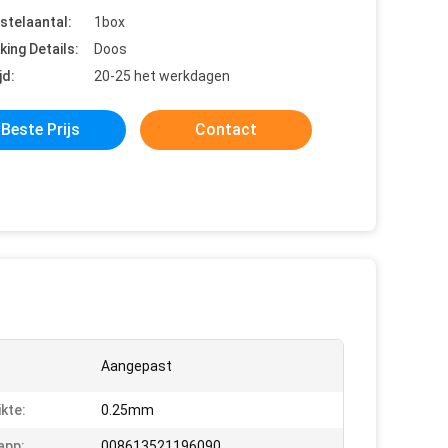
stelaantal:
1box
king Details:
Doos
jd:
20-25 het werkdagen
Beste Prijs
Contact
Aangepast
kte:
0.25mm
app:
008613521196090