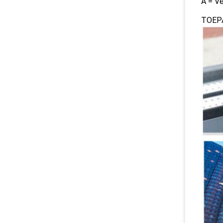
A = V
TOEP