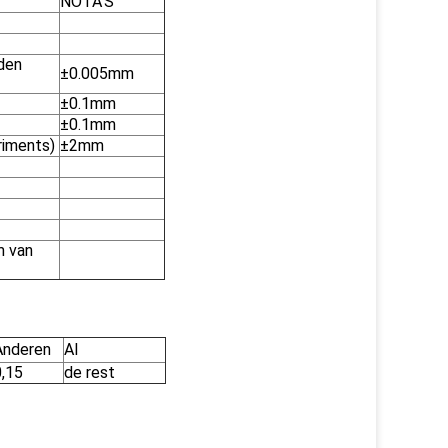
NOTA'S
den
±0.005mm
±0.1mm
±0.1mm
riments)
±2mm
m van
Anderen
Al
0,15
de rest