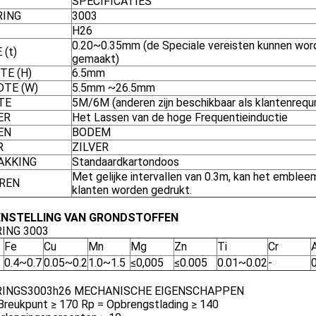
SPECIFICATIES
RING
3003
H26
0.20~0.35mm (de Speciale vereisten kunnen wor
 (t)
gemaakt)
TE (H)
6.5mm
DTE (W)
5.5mm ~26.5mm
TE
5M/6M (anderen zijn beschikbaar als klantenrequ
ER
Het Lassen van de hoge Frequentieinductie
EN
BODEM
R
ZILVER
AKKING
Standaardkartondoos
Met gelijke intervallen van 0.3m, kan het emblee
REN
klanten worden gedrukt.
NSTELLING VAN GRONDSTOFFEN
ING 3003
Fe
Cu
Mn
Mg
Zn
Ti
Cr
0.4~0.7
0.05~0.2
1.0~1.5
≤
0,005
≤0.005
0.01~0.02
-
RINGS3003h26 MECHANISCHE EIGENSCHAPPEN
Breukpunt ≥ 170 Rp = Opbrengstlading ≥ 140