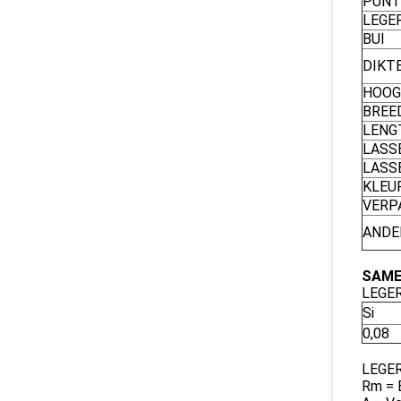
PUNT
LEGE
BUI
DIKTE
HOOG
BREE
LENG
LASS
LASS
KLEU
VERP
ANDE
SAME
LEGER
Si
0,08
LEGE
Rm = 