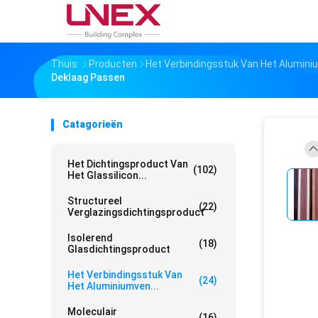
Thuis
Producten
Het Verbindingsstuk Van Het Alumin
Deklaag Passen
Catagorieën
Het Dichtingsproduct Van
(102)
Het Glassilicon...
Structureel
(22)
Verglazingsdichtingsproduct
Isolerend
(18)
Glasdichtingsproduct
Het Verbindingsstuk Van
(24)
Het Aluminiumven...
Moleculair
(16)