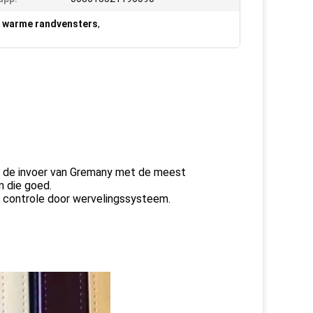
,
warme randvensters
,
or de invoer van Gremany met de meest
 die goed.
d controle door wervelingssysteem.