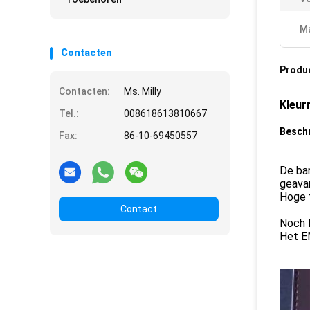
Ma
Contacten
Produ
Contacten:
Ms. Milly
Kleur
Tel.:
008618613810667
Beschr
Fax:
86-10-69450557
De ba
geava
Hoge 
Contact
Noch 
Het E