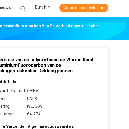
Dutch
ieuws
Vraag een offerte aan
luminiumfluorocarbon Van De Verbindingsstukkenbar
ers die van de polyurethaan de Warme Rand
luminiumfluorocarbon van de
ndingsstukkenbar Deklaag passen
tdetails:
 van herkomst:
CHINA
aam:
UNEX
cering:
ISO, SGS
nummer:
6A-27A
n & Verzenden Algemene voorwaarden: