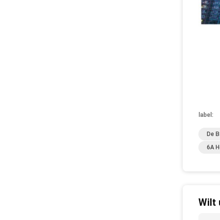
label:
De B
6A H
Wilt