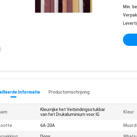
Min. be
Verpak
Leverti
illeerde Informatie
Productomschrijving
Kleurrijke het Verbindingsstukbar
aam:
Kleur:
van het Drukaluminium voor IG
ootte:
6A-20A
Muurdi
rpakking:
Doos
Whats