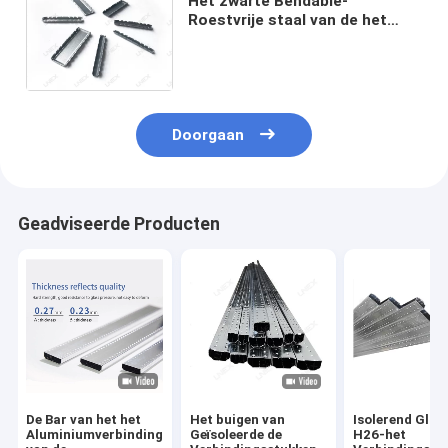
Het zwarte Bendable-
Roestvrije staal van de het
Verbindingsstukschakelaar van
het Aluminiumvenster
rechtstreeks
Doorgaan
Geadviseerde Producten
De Bar van het het
Het buigen van
Isolerend Glas
Aluminiumverbindingsstuk
Geïsoleerde de
H26-het