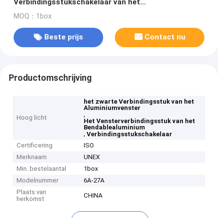
Verbindingsstukschakelaar van het
Aluminiumvenster rechtstreeks
MOQ：1box
Beste prijs
Contact nu
Productomschrijving
het zwarte Verbindingsstuk van het
Aluminiumvenster
,
Hoog licht
Het Vensterverbindingsstuk van het
Bendablealuminium
,
Verbindingsstukschakelaar
Certificering
ISO
Merknaam
UNEX
Min. bestelaantal
1box
Modelnummer
6A-27A
Plaats van
CHINA
herkomst