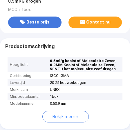
0.5ml/G drogen
MOQ：1box
Beste prijs
Contact nu
Productomschrijving
,
0.5ml/g koolstof Moleculaire Zeven
Hoog licht
,
0.9MM Koolstof Moleculaire Zeven
50NTU het moleculaire zeef drogen
Certificering
IGCC-IGMA
Levertijd
20-25 het werkdagen
Merknaam
UNEX
Min. bestelaantal
1box
Modelnummer
0.50.9mm
Bekijk meer