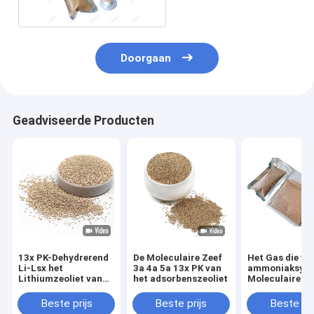
Doorgaan
Geadviseerde Producten
13x PK-Dehydrerend
De Moleculaire Zeef
Het Gas die va
Li-Lsx het
3a 4a 5a 13x PK van
ammoniaksynt
Lithiumzeoliet van
het adsorbenszeoliet
Moleculaire Ze
de Natrium
Dehydrerende 
Moleculair Zeef
drogen als Dro
Beste prijs
Beste prijs
Beste pri
0.40.8mm 1.62.5mm
Agent