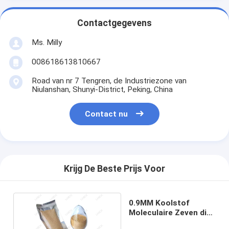
Contactgegevens
Ms. Milly
008618613810667
Road van nr 7 Tengren, de Industriezone van
Niulanshan, Shunyi-District, Peking, China
Contact nu
Krijg De Beste Prijs Voor
0.9MM Koolstof
Moleculaire Zeven die
50NTU 0.5ml/G drogen