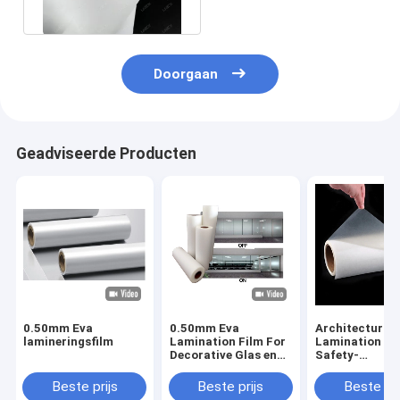
Doorgaan
Geadviseerde Producten
0.50mm Eva
0.50mm Eva
Architecturale
lamineringsfilm
Lamination Film For
Lamination Fi
Decorative Glas en
Safety-
Tussenlagen
Glaslaminerin
Beste prijs
Beste prijs
Beste pri