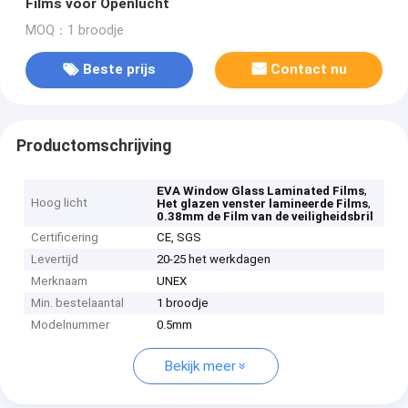
Films voor Openlucht
MOQ：1 broodje
Beste prijs
Contact nu
Productomschrijving
,
EVA Window Glass Laminated Films
Hoog licht
,
Het glazen venster lamineerde Films
0.38mm de Film van de veiligheidsbril
Certificering
CE, SGS
Levertijd
20-25 het werkdagen
Merknaam
UNEX
Min. bestelaantal
1 broodje
Modelnummer
0.5mm
Bekijk meer