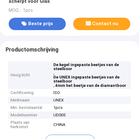
scherpt voor Glas
MOQ：1pcs
Beste prijs
Contact nu
Productomschrijving
De kegel ingepaste beetjes van de
steelboor
,
Hoog licht
De UNEX ingepaste beetjes van de
steelboor
,
4mm het beetje van de diamantboor
Certificering
ISO
Merknaam
UNEX
Min. bestelaantal
1pcs
Modelnummer
UD005
Plaats van
CHINA
herkomst