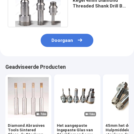
Kegel 4mm Diamond
Threaded Shank Drill Bit
Zelf scherpt voor Glas
Doorgaan
Geadviseerde Producten
Diamond Abrasives
Het aangepaste
45mm het de
Tools Sintered
Ingepaste Glas van
Hulpmiddelenr