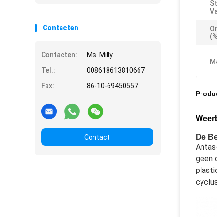
St
Va
Contacten
On
(%
Contacten:
Ms. Milly
Ma
Tel.:
008618613810667
Fax:
86-10-69450557
Produ
Weerb
De Be
Contact
Antas
geen o
plasti
cyclus