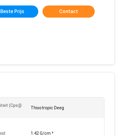
Beste Prijs
Contact
iteit (Cps@
Thixotropic Deeg
eid:
1.42 G/cm ³