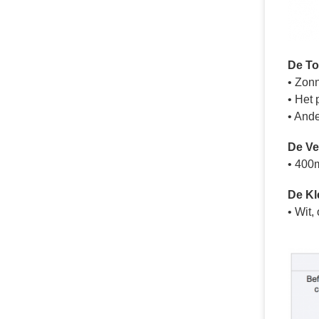
De To
• Zonn
• Het
• Ande
De Ve
• 400
De Kl
•
Wit, 