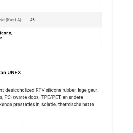
id (Kust A):
46
licone
,
e
,
t
 van UNEX
t dealcoholized RTV silicone rubber
, lage geur, 
as, PC-zwarte doos, TPE/PET, en andere 
ende prestaties in isolatie, thermische natte 