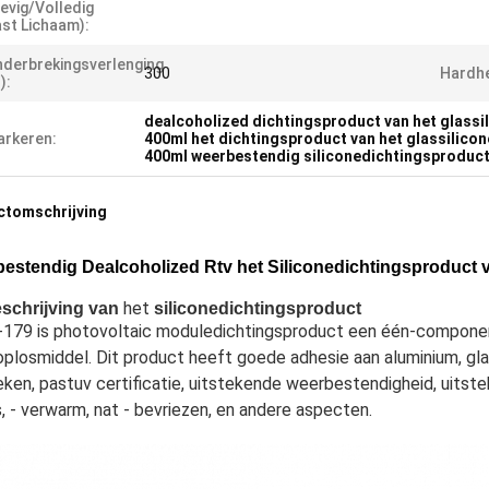
evig/Volledig
st Lichaam):
derbrekingsverlenging
300
Hardhe
):
dealcoholized dichtingsproduct van het glassi
rkeren:
400ml het dichtingsproduct van het glassilicon
400ml weerbestendig siliconedichtingsproduc
ctomschrijving
estendig Dealcoholized Rtv het Siliconedichtingsproduct
 het 
schrijving
van
siliconedichtingsproduct
-179 is photovoltaic moduledichtingsproduct een één-componen
plosmiddel. Dit product heeft goede adhesie aan aluminium, gl
eken, pastuv certificatie, uitstekende weerbestendigheid, uitstek
, - verwarm, nat - bevriezen, en andere aspecten.