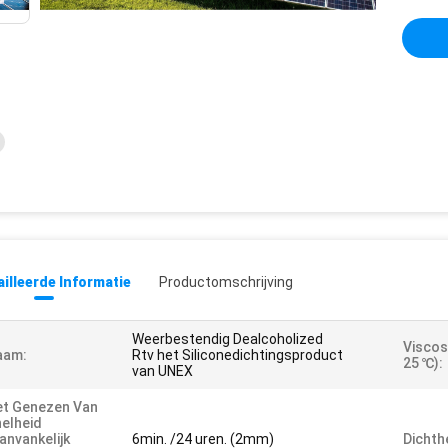
illeerde Informatie
Productomschrijving
Weerbestendig Dealcoholized
Viscos
aam:
Rtv het Siliconedichtingsproduct
25 ℃):
van UNEX
et Genezen Van
elheid
anvankelijk
6min. /24 uren. (2mm)
Dichth