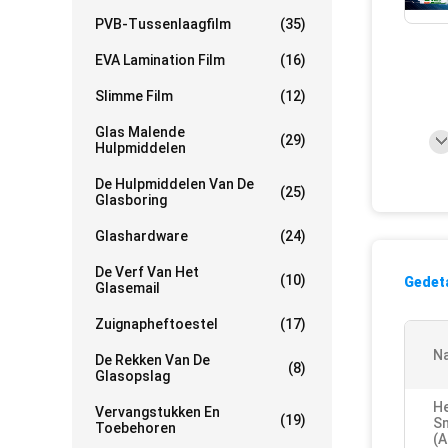
PVB-Tussenlaagfilm
(35)
EVA Lamination Film
(16)
Slimme Film
(12)
Glas Malende
(29)
Hulpmiddelen
De Hulpmiddelen Van De
(25)
Glasboring
Glashardware
(24)
De Verf Van Het
(10)
Gedeta
Glasemail
Zuignapheftoestel
(17)
N
De Rekken Van De
(8)
Glasopslag
H
Vervangstukken En
(19)
Sn
Toebehoren
(A