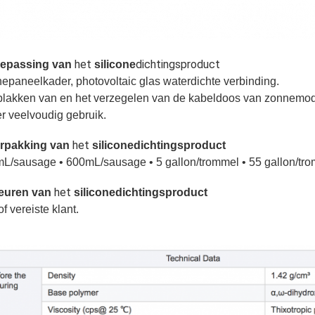
 het 
dichtingsproduct
epassing
van
silicone
epaneelkader, photovoltaic glas waterdichte verbinding.
 plakken van en het verzegelen van de kabeldoos van zonnemod
r veelvoudig gebruik.
 het 
rpakking
van
siliconedichtingsproduct
mL/sausage 
•
 600mL/sausage 
•
 5 gallon/trommel 
•
 55 gallon/tr
 het 
euren
van
siliconedichtingsproduct
of vereiste klant.