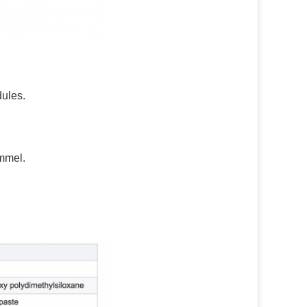
ules.
ommel
.