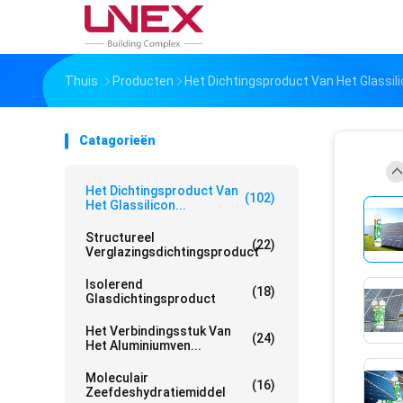
Thuis
Producten
Het Dichtingsproduct Van Het Glassil
Catagorieën
Het Dichtingsproduct Van
(102)
Het Glassilicon...
Structureel
(22)
Verglazingsdichtingsproduct
Isolerend
(18)
Glasdichtingsproduct
Het Verbindingsstuk Van
(24)
Het Aluminiumven...
Moleculair
(16)
Zeefdeshydratiemiddel