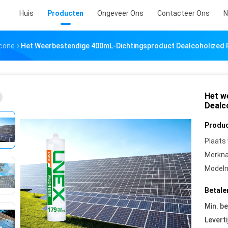
Huis
Producten
Ongeveer Ons
Contacteer Ons
N
icone
Het Weerbestendige 400mL-Dichtingsproduct Dealcoholized R
Het w
Dealc
Produc
Plaats
Merkn
Model
Betale
Min. be
Leverti