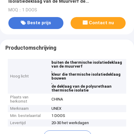
Isolatiedeklaag van de Muurverf de
Bouwpolyurethaan
MOQ：1 DOOS
Beste prijs
Contact nu
Productomschrijving
buiten de thermische isolatiedeklaag
van de muurverf
,
kleur die thermische isolatiedeklaag
Hoog licht
bouwen
,
de deklaag van de polyurethaan
thermische isolatie
Plaats van
CHINA
herkomst
Merknaam
UNEX
Min. bestelaantal
1 DOOS
Levertijd
20-30 het werkdagen