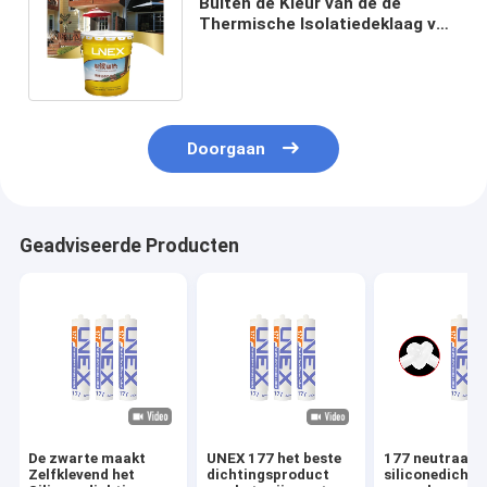
Buiten de Kleur van de de
Thermische Isolatiedeklaag van
de Muurverf de
Bouwpolyurethaan
Doorgaan
Geadviseerde Producten
De zwarte maakt
UNEX 177 het beste
177 neutraal
Zelfklevend het
dichtingsproduct
siliconedicht