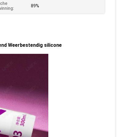
sche
89%
inning:
end Weerbestendig silicone