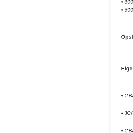
•
 300
•
 50
Ops
Eige
• 
GB/
• 
JC/
• 
GB/