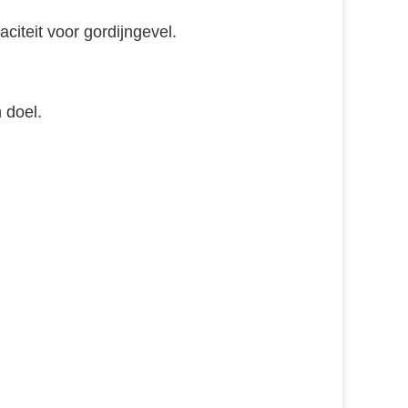
iteit voor gordijngevel
.
 doel
.