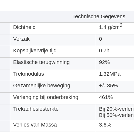
Technische Gegevens
3
Dichtheid
1.4 g/cm
Verzak
0
Kopspijkervrije tijd
0.7h
Elastische terugwinning
92%
Trekmodulus
1.32MPa
Gezamenlijke beweging
+/- 35%
Verlenging bij onderbreking
461%
Trekadhesiesterkte
Bij 20%-verle
Bij 50%-verle
Verlies van Massa
3.6%