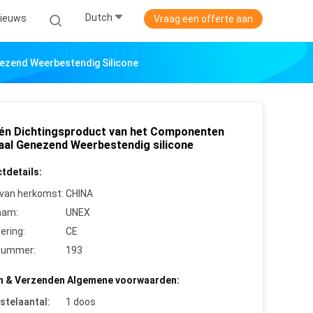
Dutch
ieuws
Vraag een offerte aan
ezend Weerbestendig Silicone
één Dichtingsproduct van het Componenten
aal Genezend Weerbestendig silicone
tdetails:
 van herkomst:
CHINA
aam:
UNEX
cering:
CE
nummer:
193
n & Verzenden Algemene voorwaarden:
stelaantal:
1 doos