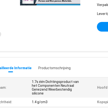
Verpak
Leverti
illeerde Informatie
Productomschrijving
1.7s één Dichtingsproduct van
het Componenten Neutraal
aam:
Hoofd
Genezend Weerbestendig
silicone
chtheid:
1.4 g/cm3
Kopspij