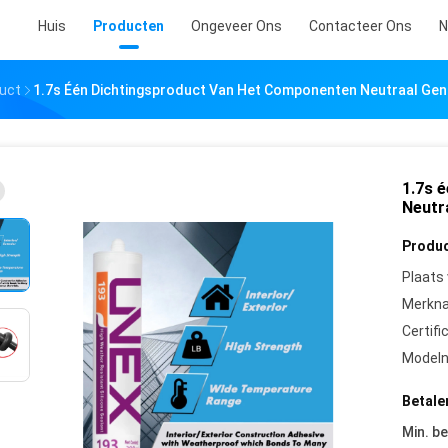
Huis
Producten
Ongeveer Ons
Contacteer Ons
N
duct
1.7s Één Dichtingsproduct Van Het Componenten Neutraal Gen
1.7s 
Neutr
Produc
Plaats
Merkn
Certifi
Model
Betale
Min. be