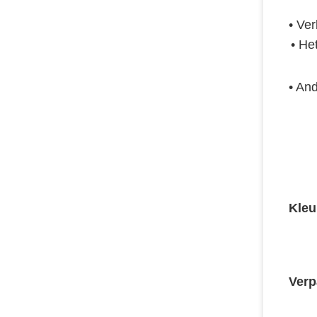
• 
Ver
• 
Het
• 
And
Kleu
Verp