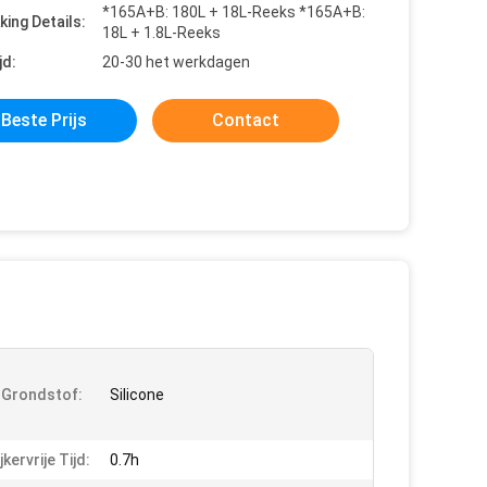
*165A+B: 180L + 18L-Reeks *165A+B:
king Details:
18L + 1.8L-Reeks
jd:
20-30 het werkdagen
Beste Prijs
Contact
 Grondstof:
Silicone
kervrije Tijd:
0.7h