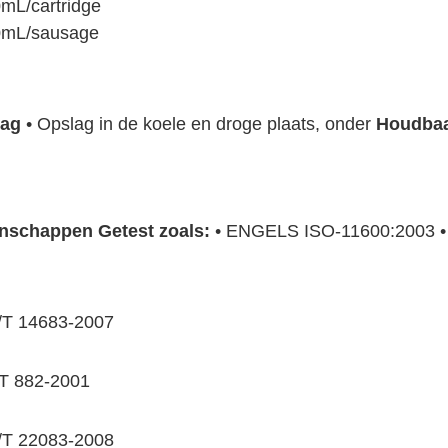
mL/cartridge
0mL/sausage
lag
•
 Opslag in de koele en droge plaats, onder 
Houdbaa
nschappen Getest zoals:
• 
ENGELS ISO-11600:2003
 •
T 14683-2007
T 882-2001
T 22083-2008