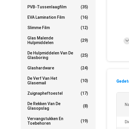
PVB-Tussenlaagfilm
(35)
EVA Lamination Film
(16)
Slimme Film
(12)
Glas Malende
(29)
Hulpmiddelen
De Hulpmiddelen Van De
(25)
Glasboring
Glashardware
(24)
De Verf Van Het
(10)
Gedeta
Glasemail
Zuignapheftoestel
(17)
De Rekken Van De
N
(8)
Glasopslag
Vervangstukken En
(19)
Di
Toebehoren