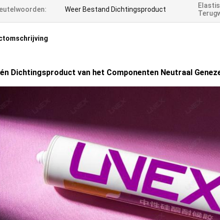
Elasti
eutelwoorden:
Weer Bestand Dichtingsproduct
Terugw
ctomschrijving
één Dichtingsproduct van het Componenten Neutraal Genez