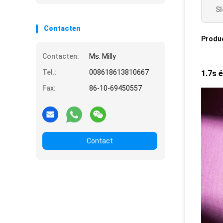
Sl
Contacten
Produ
Contacten:
Ms. Milly
Tel.:
008618613810667
1.7s 
Fax:
86-10-69450557
Contact