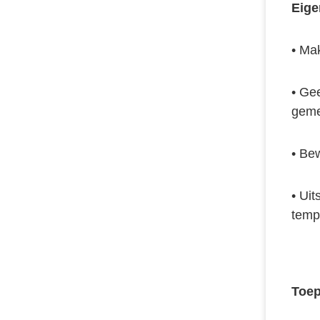
Eig
• 
Mak
• 
Gee
geme
• 
Bew
• 
Uit
tempe
Toep