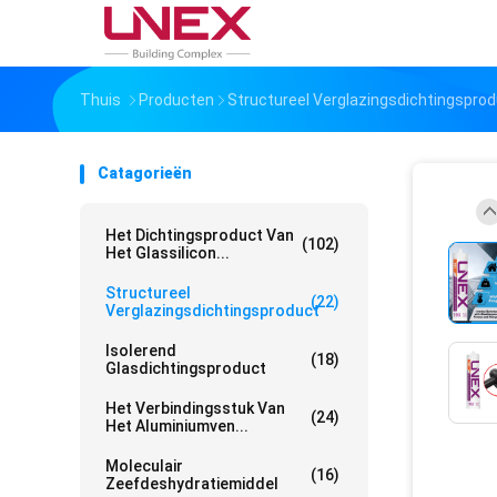
Thuis
Producten
Structureel Verglazingsdichtingspro
Catagorieën
Het Dichtingsproduct Van
(102)
Het Glassilicon...
Structureel
(22)
Verglazingsdichtingsproduct
Isolerend
(18)
Glasdichtingsproduct
Het Verbindingsstuk Van
(24)
Het Aluminiumven...
Moleculair
(16)
Zeefdeshydratiemiddel