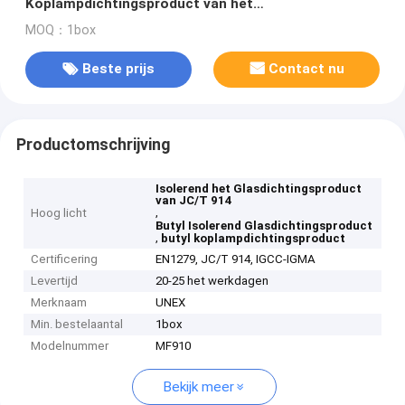
Koplampdichtingsproduct van het
Glasdichtingsproduct
MOQ：1box
Beste prijs
Contact nu
Productomschrijving
Isolerend het Glasdichtingsproduct
van JC/T 914
,
Hoog licht
Butyl Isolerend Glasdichtingsproduct
,
butyl koplampdichtingsproduct
Certificering
EN1279, JC/T 914, IGCC-IGMA
Levertijd
20-25 het werkdagen
Merknaam
UNEX
Min. bestelaantal
1box
Modelnummer
MF910
Bekijk meer