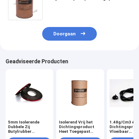
van het Glasdichtingsproduct
Doorgaan
Geadviseerde Producten
5mm Isolerende
Isolerend Vrij het
1.48g/Cm3 één
Dubbele Zij
Dichtingsproduct
Dichtingsprod
Butylrubber
Heet Toegepast
Vloeibaar
Waterdichte Band
Oplosmiddel van de
Butylrubber va