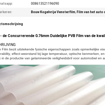
hatsapp:
008613521196090
rkeren:
Bouw Kogelvrije Vensterfilm
,
Film van het auto 
ctomschrijving
- de Concurrerende 0.76mm Duidelijke PVB Film van de kwalit
RIJVING:
 Film bezit uitstekende fysische eigenschappen zoals opmerkelijke visco
ability, effect-weerstand bij lage temperatuur, optische kenmerken, en 
k in de productie van gelamineerde veiligheidsbril voor automobiel en a