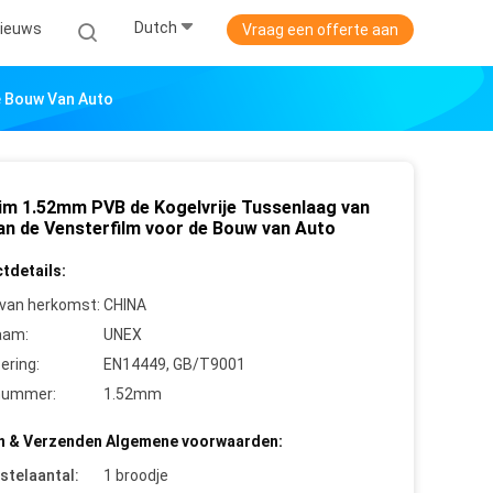
Dutch
ieuws
Vraag een offerte aan
e Bouw Van Auto
im 1.52mm PVB de Kogelvrije Tussenlaag van
an de Vensterfilm voor de Bouw van Auto
tdetails:
 van herkomst:
CHINA
aam:
UNEX
cering:
EN14449, GB/T9001
nummer:
1.52mm
n & Verzenden Algemene voorwaarden:
stelaantal:
1 broodje