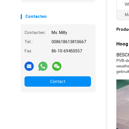
W
Ma
Contacten
Produ
Contacten:
Ms. Milly
Tel.:
008618613810667
Hoog 
Fax:
86-10-69450557
BESCH
PVB-de
weather
gebrui
Contact