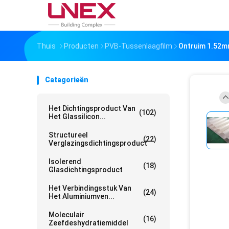
Thuis
Producten
PVB-Tussenlaagfilm
Ontruim 1.52mm
Catagorieën
Het Dichtingsproduct Van
(102)
Het Glassilicon...
Structureel
(22)
Verglazingsdichtingsproduct
Isolerend
(18)
Glasdichtingsproduct
Het Verbindingsstuk Van
(24)
Het Aluminiumven...
Moleculair
(16)
Zeefdeshydratiemiddel