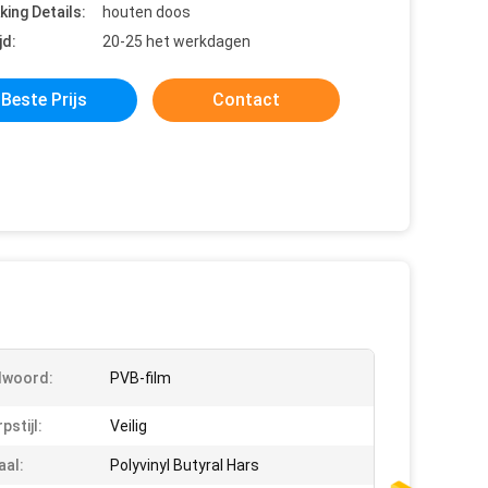
king Details:
houten doos
jd:
20-25 het werkdagen
Beste Prijs
Contact
lwoord:
PVB-film
pstijl:
Veilig
aal:
Polyvinyl Butyral Hars