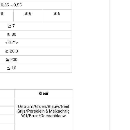
0,35 ~ 0,55
 8
≦ 6
≦ 5
≧ 7
≧ 80
< 0="">
≧ 20,0
≧ 200
≦ 10
Kleur
Ontruim/Groen/Blauw/Geel
Grijs/Porselein & Melkachtig
Wit/Bruin/Oceaanblauw