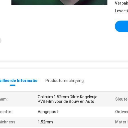
Verpak
Leverti
illeerde Informatie
Productomschrijving
Ontruim 1.52mm Dikte Kogelvrije
aam:
Sleute
PVB Film voor de Bouw en Auto
eedte:
Aangepast
Ontwer
ichness:
1.52mm
Materi