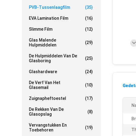
PVB-Tussenlaagfilm
(35)
EVA Lamination Film
(16)
Slimme Film
(12)
Glas Malende
(29)
Hulpmiddelen
De Hulpmiddelen Van De
(25)
Glasboring
Glashardware
(24)
De Verf Van Het
(10)
Gedeta
Glasemail
Zuignapheftoestel
(17)
N
De Rekken Van De
(8)
Glasopslag
Br
Vervangstukken En
(19)
Th
Toebehoren