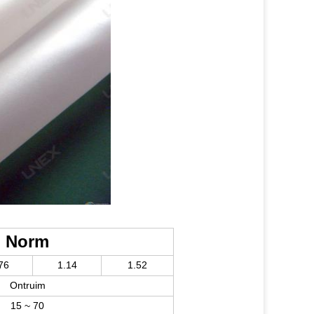
Norm
76
1.14
1.52
Ontruim
15 ~ 70