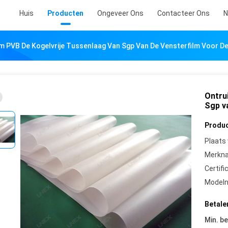
Huis
Producten
Ongeveer Ons
Contacteer Ons
N
 PVB De Kogelvrije Tussenlaag Van Sgp Van De Vensterfilm Voor D
Ontru
Sgp v
Produc
Plaats
Merkn
Certifi
Model
Betale
Min. be