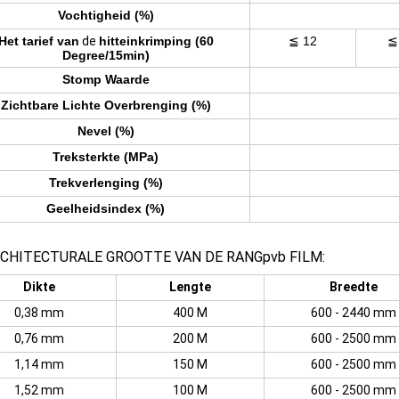
Vochtigheid (%)
Het tarief van
de
hitteinkrimping
(60
≦ 12
≦
Degree/15min)
Stomp Waarde
Zichtbare Lichte Overbrenging (%)
Nevel (%)
Treksterkte (MPa)
Trekverlenging (%)
Geelheidsindex (%)
RCHITECTURALE GROOTTE VAN DE RANGpvb FILM:
Dikte
Lengte
Breedte
0,38 mm
400 M
600 - 2440 mm
0,76 mm
200 M
600 - 2500 mm
1,14 mm
150 M
600 - 2500 mm
1,52 mm
100 M
600 - 2500 mm